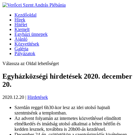
Kezdőoldal
Hírek
Hitélet
Kiemelt
Egyházi ünnepek
Ajánló
Közvetítések
Galéria
Pályázatok
Válassza az Oldal lehetőséget
Egyházközségi hirdetések 2020. december
20.
2020.12.20
|
Hirdetések
Szerdán reggel 6h30-kor lesz az idei utolsó hajnali
szentmisénk a templomban.
Az advent folyamán az internetes közvetítéssel elindított
elmélkedés és imádság utolsó alkalmai a héten hétfőn és
kedden lesznek, továbbra is 20h00-ás kezdéssel.
December 24-én, csütörtökön a szentségimádás kivételesen