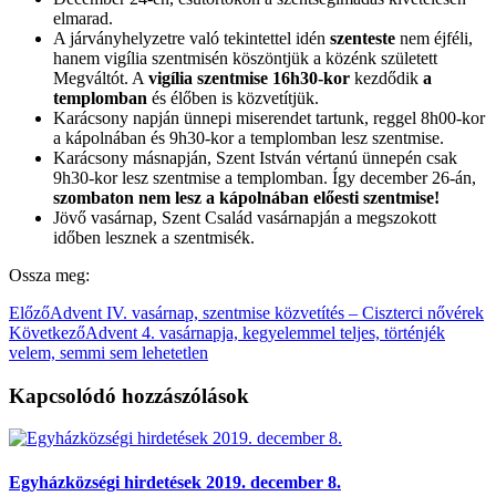
elmarad.
A járványhelyzetre való tekintettel idén
szenteste
nem éjféli,
hanem vigília szentmisén köszöntjük a közénk született
Megváltót. A
vig
ília szentmise 16h30-kor
kezdődik
a
templomban
és élőben is közvetítjük.
Karácsony napján ünnepi miserendet tartunk, reggel 8h00-kor
a kápolnában és 9h30-kor a templomban lesz szentmise.
Karácsony másnapján, Szent István vértanú ünnepén csak
9h30-kor lesz szentmise a templomban. Így december 26-án,
szombaton nem lesz a kápolnában előesti szentmise!
Jövő vasárnap, Szent Család vasárnapján a megszokott
időben lesznek a szentmisék.
Ossza meg:
Előző
Advent IV. vasárnap, szentmise közvetítés – Ciszterci nővérek
Következő
Advent 4. vasárnapja, kegyelemmel teljes, történjék
velem, semmi sem lehetetlen
Kapcsolódó hozzászólások
Egyházközségi hirdetések 2019. december 8.