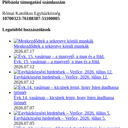
Plébánia támogatási számlaszám
Római Katolikus Egyházközség
10700323-76188387-51100005
Legutóbbi hozzászólások
Megkezdődtek a sekrestye körüli munkák
2026.07.17
Évk. 15. vasárnap – a magvető, a mag és a föld.
2026.07.12
Egyházközségi hirdetések – Verőce, 2026. július 12.
2026.07.12
Évk.14. vasárnap – kicsinek lenni, hogy Isten átadhassa
örömét
2026.07.07
Egyházközségi hirdetések – Verőce, 2026. július 5.
2026.07.05