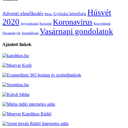
Húsvét
Adventi elmélkedés
Gyónási lehetőség
Biblia
2020
Koronavírus
Jegyesoktatás
Keresztút
Közvetítések
Vasárnapi gondolatok
Olvasmányok
Szentáldozás
Ajánlott linkek