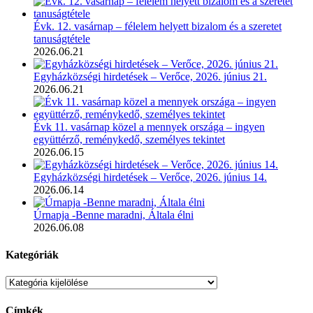
Évk. 12. vasárnap – félelem helyett bizalom és a szeretet
tanuságtétele
2026.06.21
Egyházközségi hirdetések – Verőce, 2026. június 21.
2026.06.21
Évk 11. vasárnap közel a mennyek országa – ingyen
együttérző, reménykedő, személyes tekintet
2026.06.15
Egyházközségi hirdetések – Verőce, 2026. június 14.
2026.06.14
Úrnapja -Benne maradni, Általa élni
2026.06.08
Kategóriák
Kategóriák
Címkék